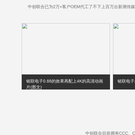
中创联合已为2万+客户OEM代工了不下上百万台新潮传
铭联电子0.88的效果再配上4K的高清动画
铭联电子
片(图文)
铭联电子
该项目为江苏某政务展厅55寸液晶拼接屏
0.8mm拼缝3×4超窄边大屏拼接项目安装
调试完毕，该项目安装由铭联科技工程师
负责
中创联合目前拥有CCC、