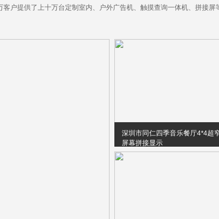
万客户提供了上十万台定制室内、户外广告机、触摸查询一体机、拼接屏
深圳市同仁四季音乐餐厅4*4超
屏幕拼接显示
项目摘要：铭联科技三星49寸4*
液晶大屏幕拼接显示系统在深圳
季音乐餐厅闪亮登场。项目名称
同仁四季