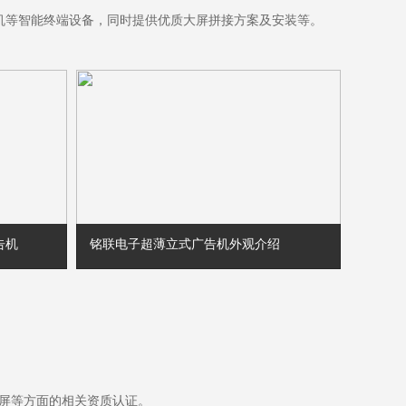
告机等智能终端设备，同时提供优质大屏拼接方案及安装等。
告机
铭联电子超薄立式广告机外观介绍
铭联电子超薄立式广告机外观介绍
技电梯广
主要介绍立
、定制
接屏等方面的相关资质认证。