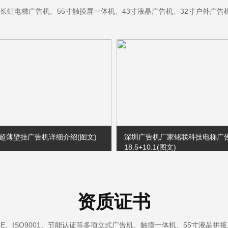
媒长虹电梯广告机、55寸触摸屏一体机、43寸液晶广告机、32寸户外广
超薄壁挂广告机详细介绍(图文)
深圳广告机厂家铭联科技电梯广
18.5+10.1(图文)
超薄壁挂广告机详细介绍(图文)
本视频为深圳广告机厂家铭联科
告机18.5+10.1产品介绍，视频
式广告机的分屏、节目播放形式
资质证书
等。
CE、ISO9001、节能认证等多项立式广告机、触摸一体机、55寸液晶拼