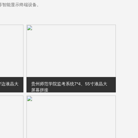
等智能显示终端设备。
窄边液晶大
贵州师范学院监考系统7*4、55寸液晶大
屏幕拼接
4超窄边
项目摘要：铭联科技7*4、55寸液晶拼接
市同仁四
大屏幕显示系统在贵州师范学院完美竣
：深圳市
工，此方案主要应用于贵州师范学院监考
系统，显示