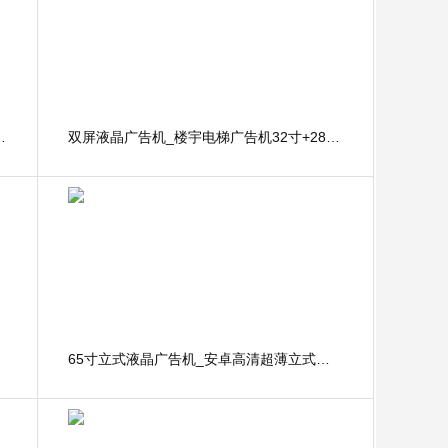
宇电梯广告机21.5寸
双屏液晶广告机_楼宇电梯广告机32寸+28寸分众款
65寸立式液晶广告机_安卓高清超薄立式液晶广告机显示屏