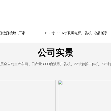
55寸液晶拼接屏_1.8mm拼缝拼接墙_厂家供应三星/LG原装屏
19.5寸+11.6寸双屏电梯广告机_液晶楼宇电梯广告屏
公司实景
，三层全自动生产车间，日产量3000台液晶广告机、22寸触摸一体机、98