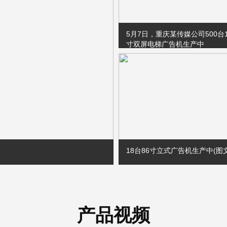
5月7日，重庆某传媒公司500台19.
寸双屏电梯广告机生产中
18台86寸立式广告机生产中(图文
6月4日，湖南18台86寸立式广
中。
产品视频