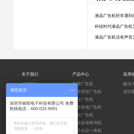
液晶广告机经常遇到
科技时代液晶广告机
液晶广告机没有声音
关于我们
产品中心
应用
公司简介
电梯广告机
解决
请您留言
企业文化
触摸壁挂广告机
成功
企业资质
壁挂广告机
深圳市铭联电子科技有限公司 免费
组织架构
触摸落地广告机
热线电话：400-033-9991
联系方式
落地广告机
公司实景
触摸落地查询机
教学会议一体机