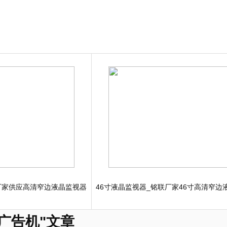
厂家供应高清窄边液晶监视器
46寸液晶监视器_铭联厂家46寸高清窄边
广告机"文章